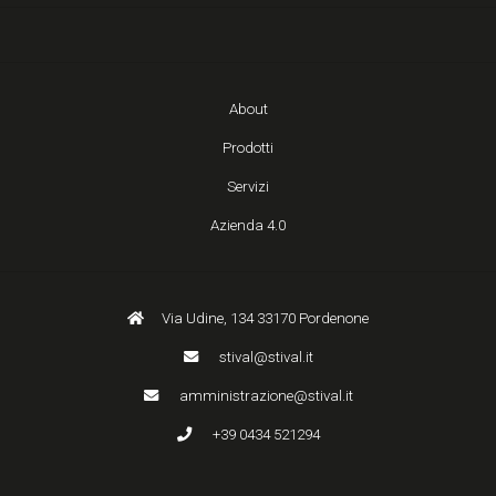
About
Prodotti
Servizi
Azienda 4.0
Via Udine, 134 33170 Pordenone
stival@stival.it
amministrazione@stival.it
+39 0434 521294