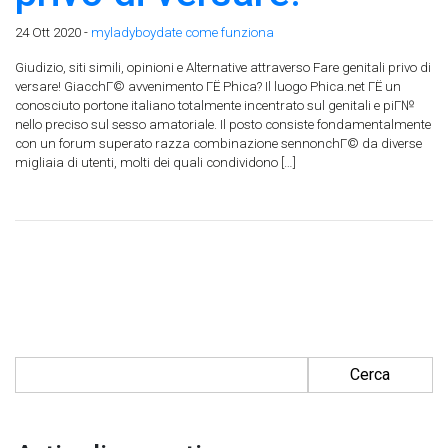
24 Ott 2020 -
myladyboydate come funziona
Giudizio, siti simili, opinioni e Alternative attraverso Fare genitali privo di
versare! GiacchГ© avvenimento ГЁ Phica? Il luogo Phica.net ГЁ un
conosciuto portone italiano totalmente incentrato sul genitali e piГ№
nello preciso sul sesso amatoriale. Il posto consiste fondamentalmente
con un forum superato razza combinazione sennonchГ© da diverse
migliaia di utenti, molti dei quali condividono […]
Ricerca per: