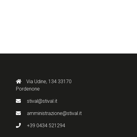
Via Udine, 134 33170
Pordenone
stival@stival.it
amministrazione@stival.it
+39 0434 521294